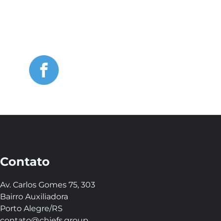
Contato
Av. Carlos Gomes 75, 303
Bairro Auxiliadora
Porto Alegre/RS
contato@chiefs.group