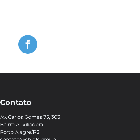
Contato
Av. Carlos Gomes 75, 303
Bairro Auxiliadora
Porto Alegre/RS
contato@chiefs.group